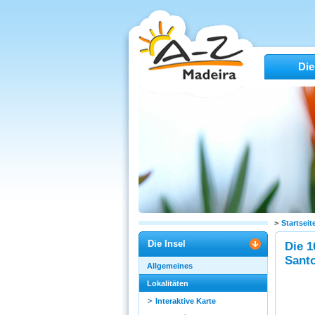
Die
>
Startseit
Die Insel
Die 1
Sant
Allgemeines
Lokalitäten
Interaktive Karte