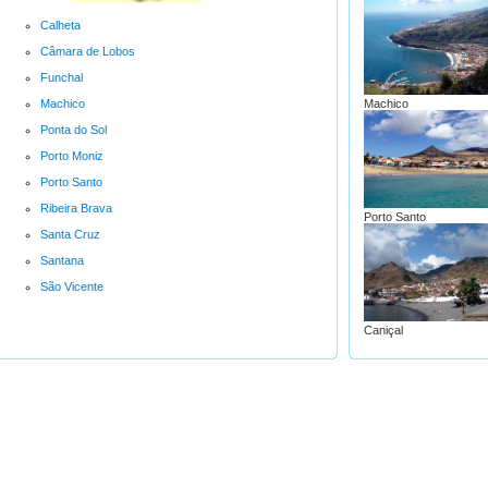
Calheta
Câmara de Lobos
Funchal
Machico
Machico
Ponta do Sol
Porto Moniz
Porto Santo
Ribeira Brava
Porto Santo
Santa Cruz
Santana
São Vicente
Caniçal