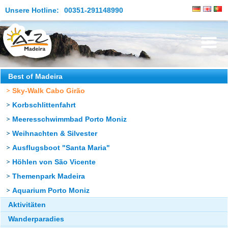
Unsere Hotline:
00351-291148990
Die Insel
Best of Madeira
Sky-Walk Cabo Girão
Madeira Erleben
Korbschlittenfahrt
Aktuelles
Meeresschwimmbad Porto Moniz
Reiseangebote
Weihnachten & Silvester
Ausflugsboot "Santa Maria"
Kontakt
Höhlen von São Vicente
Themenpark Madeira
Aquarium Porto Moniz
Aktivitäten
Wanderparadies