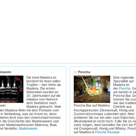
irawein
Poncha
Die Insel Madeira ist
Eine regionale
berühmt für ihren edlen
Spezialität auf
Tropfen – den Vinho da
Madeira ist
Madeira. Die ersten
der
Poncha
. G
Weinreben wurden im
am besten in ei
15. Jahrhundert auf die
Poncha-Bar. Do
Initiative von Heinrich
können Sie zu
dem Seefahrer nach
wie das traditio
wein
Poncha-Bar auf Madeira
Madeira gebracht. Viele
Getränk aus
den Madeira-Wein mit dem Portwein vom
frischgepressten Zitronensaft, Honig und
in Verbindung, was ein Irrtum ist, denn
Zuckerrohrschnaps zubereitet wird. Aber
bieren lernt man den Unterschied kennen.
probieren Sie nur ein oder zwei Gläschen,
er die Geschichte des Madeiraweins und
Alkoholanteil ist recht hoch. Falls Sie es ni
 vier Madeiraweinsorten Malmsey, Boal,
stark mögen, dann bestellen Sie sich ein 
und Verdelho.
Madeirawein
mit Orangensaft, Honig und Whisky. Ponc
auf Madeira &
Poncha Rezepte