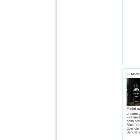
Made
Madeira
bringen 
Festland 
beim pro
Alles üb
über die
Sercial 