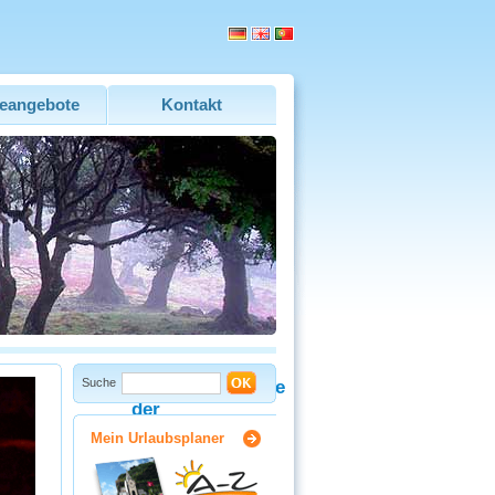
eangebote
Kontakt
Suche
Regionalgetränke
der
Insel
Mein Urlaubsplaner
Madeira
In