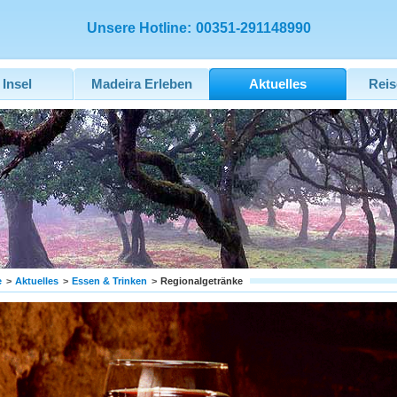
Unsere Hotline:
00351-291148990
 Insel
Madeira Erleben
Aktuelles
Reis
e
>
Aktuelles
>
Essen & Trinken
>
Regionalgetränke