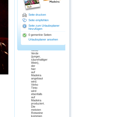
den
Restaurants
werden
fast ausschließlich
nur
Seite drucken
portugiesische
Weine
Seite empfehlen
angeboten.
Zu
Seite zum Urlaubsplaner
den
hinzufügen
meisten
Gerichten
0 gemerkte Seiten
empfehlen
Urlaubsplaner ansehen
wir
Ihnen
den
Vinho
Verde
(junger,
säurehaltiger
Wein),
der
hier
auf
Madeira
angebaut
wird.
Vinho
Tinto
wird
ebenfalls
auf
Madeira
produziert.
Die
meisten
Rotweine
kommen