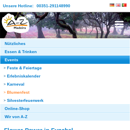
Unsere Hotline:
00351-291148990
Die Insel
Nützliches
Essen & Trinken
Madeira Erleben
Events
Aktuelles
Feste & Feiertage
Reiseangebote
Erlebniskalender
Karneval
Kontakt
Blumenfest
Silvesterfeuerwerk
Online-Shop
Wir von A-Z