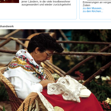
jener Ländern, in die viele Inselbewohner
Erinnerungen an verga
ausgewandert und wieder zurückgekehrt
Zeiten
zu den Museen...
zu den Kirchen...
thandwerk