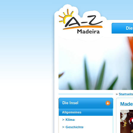
Die
>
Startseit
Die Insel
Madei
Allgemeines
Klima
Geschichte