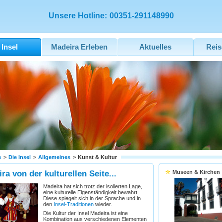
Unsere Hotline:
00351-291148990
 Insel
Madeira Erleben
Aktuelles
Reis
e
>
Die Insel
>
Allgemeines
>
Kunst & Kultur
ra von der kulturellen Seite...
Museen & Kirchen
Madeira hat sich trotz der isolierten Lage,
eine kulturelle Eigenständigkeit bewahrt.
Diese spiegelt sich in der Sprache und in
den
Insel-Traditionen
wieder.
Die Kultur der Insel Madeira ist eine
Kombination aus verschiedenen Elementen