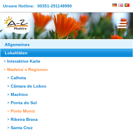
Unsere Hotline:
00351-291148990
Die Insel
Allgemeines
Lokalitäten
Madeira Erleben
Interaktive Karte
Aktuelles
Madeira`s Regionen
Reiseangebote
Calheta
Câmara de Lobos
Kontakt
Machico
Ponta do Sol
Porto Moniz
Ribeira Brava
Santa Cruz