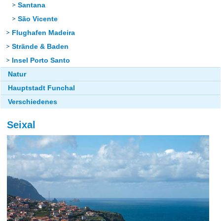
Santana
São Vicente
Flughafen Madeira
Strände & Baden
Insel Porto Santo
Natur
Hauptstadt Funchal
Verschiedenes
Seixal