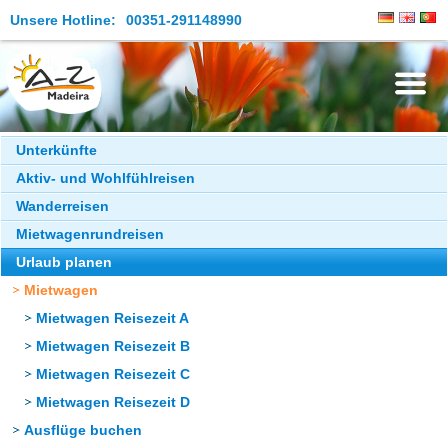
Unsere Hotline:
00351-291148990
Die Insel
Unterkünfte
Aktiv- und Wohlfühlreisen
Madeira Erleben
Wanderreisen
Aktuelles
Mietwagenrundreisen
Reiseangebote
Urlaub planen
Mietwagen
Kontakt
Mietwagen Reisezeit A
Mietwagen Reisezeit B
Mietwagen Reisezeit C
Mietwagen Reisezeit D
Ausflüge buchen