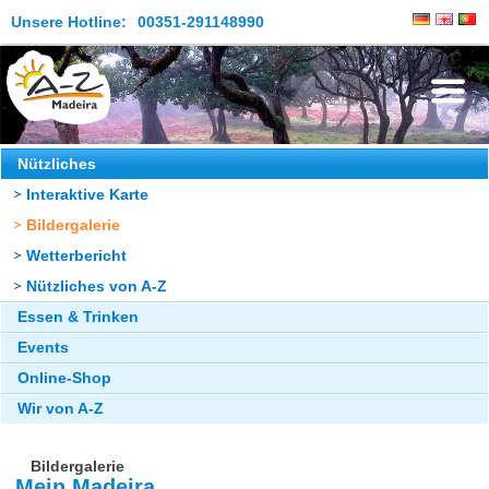
Unsere Hotline:
00351-291148990
Die Insel
Nützliches
Interaktive Karte
Madeira Erleben
Bildergalerie
Aktuelles
Wetterbericht
Reiseangebote
Nützliches von A-Z
Essen & Trinken
Kontakt
Events
Online-Shop
Wir von A-Z
Bildergalerie
Mein Madeira