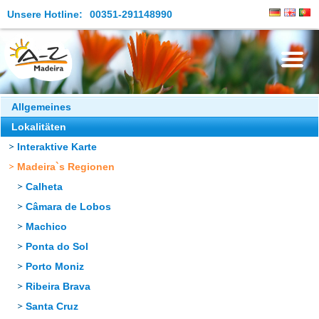
Unsere Hotline:
00351-291148990
Die Insel
Allgemeines
Lokalitäten
Madeira Erleben
Interaktive Karte
Aktuelles
Madeira`s Regionen
Reiseangebote
Calheta
Câmara de Lobos
Kontakt
Machico
Ponta do Sol
Porto Moniz
Ribeira Brava
Santa Cruz