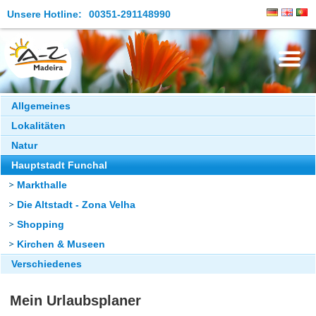
Unsere Hotline:
00351-291148990
Die Insel
Allgemeines
Lokalitäten
Madeira Erleben
Natur
Aktuelles
Hauptstadt Funchal
Reiseangebote
Markthalle
Die Altstadt - Zona Velha
Kontakt
Shopping
Kirchen & Museen
Verschiedenes
Mein Urlaubsplaner