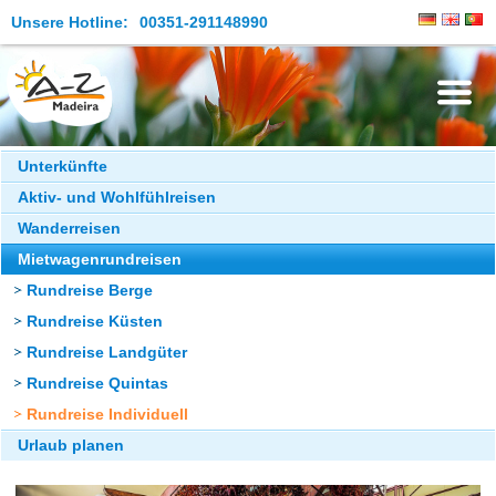
Unsere Hotline:
00351-291148990
Die Insel
Unterkünfte
Aktiv- und Wohlfühlreisen
Madeira Erleben
Wanderreisen
Aktuelles
Mietwagenrundreisen
Reiseangebote
Rundreise Berge
Rundreise Küsten
Kontakt
Rundreise Landgüter
Rundreise Quintas
Rundreise Individuell
Urlaub planen